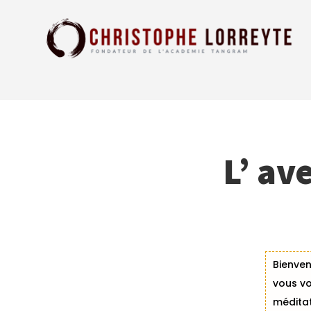
L’ av
Bienven
vous vo
méditat