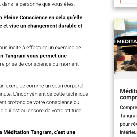
t dans la personne que vous êtes.
a Pleine Conscience en cela qu’elle
me et vise un changement durable et
ous incite à effectuer un exercice de
ion Tangram vous permet une
tre prise de conscience du moment
u’un exercice comme un scan corporel
Médita
inute. L’inconvénient de cette technique
compre
ent profond de votre conscience du
Compren
 qui est ou encore de votre attitude
Tangram
pour rév
 la Méditation Tangram, c’est une
intérieu