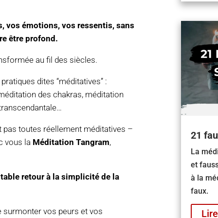
s, vos émotions, vos ressentis, sans
tre être profond.
ransformée au fil des siècles.
pratiques dites “méditatives” :
méditation des chakras, méditation
n transcendantale…
t pas toutes réellement méditatives –
21 fau
ec vous la
M
éditation Tangram
,
La médi
et faus
able retour à la simplicité de la
à la méd
faux.
de surmonter vos peurs et vos
Lire