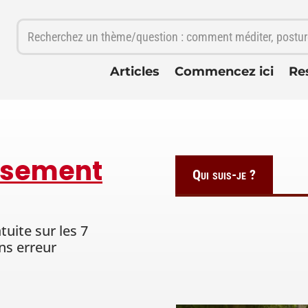
Articles
Commencez ici
Re
usement
Qui suis-je ?
uite sur les 7
ns erreur