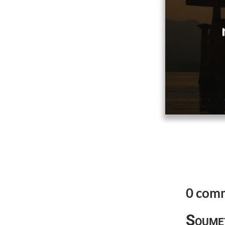
0 com
Soume