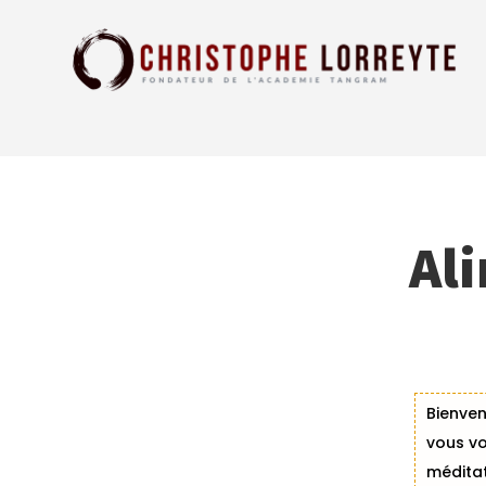
Al
Bienven
vous vo
méditat