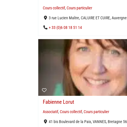
Cours collectif
,
Cours particulier
3 rue Lucien Maître, CALUIRE ET CUIRE, Auvergn
+ 33 (0)6 08 18 51 14
Fabienne Lorut
Associatif
,
Cours collectif
,
Cours particulier
41 bis Boulevard de la Paix, VANNES, Bretagne 5