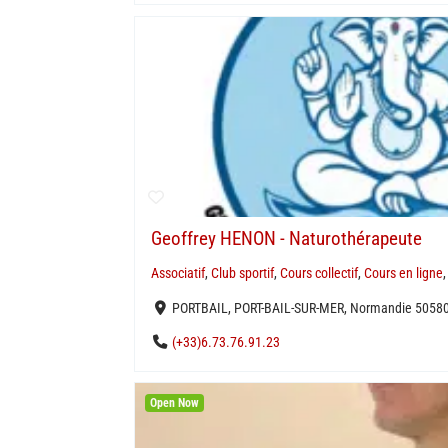
Geoffrey HENON - Naturothérapeute
Associatif
,
Club sportif
,
Cours collectif
,
Cours en ligne
PORTBAIL, PORT-BAIL-SUR-MER, Normandie 50580
(+33)6.73.76.91.23
Open Now