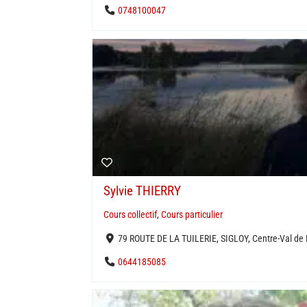
0748100047
Sylvie THIERRY
Cours collectif
,
Cours particulier
79 ROUTE DE LA TUILERIE, SIGLOY, Centre-Val de 
0644185085