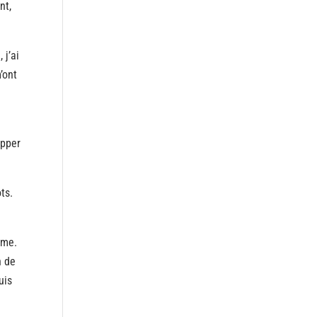
nt,
 j’ai
’ont
opper
ts.
ême.
n de
uis