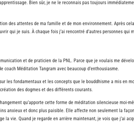
pprentissage. Bien sûr, je ne le reconnais pas toujours immédiateme
nction des attentes de ma famille et de mon environnement. Après cela,
rir qui je suis. À chaque fois j’ai rencontré d’autres personnes qui m
ommunication et de praticien de la PNL. Parce que je voulais me dével
n de coach Méditation Tangram avec beaucoup d’enthousiasme.
 sur les fondamentaux et les concepts que le bouddhisme a mis en mo
a création des dogmes et des différents courants.
 changement qu’apporte cette forme de méditation silencieuse moi-m
oins anxieux et donc plus paisible. Elle affecte non seulement la faço
e la vie. Quand je regarde en arrière maintenant, je vois que j’ai acq