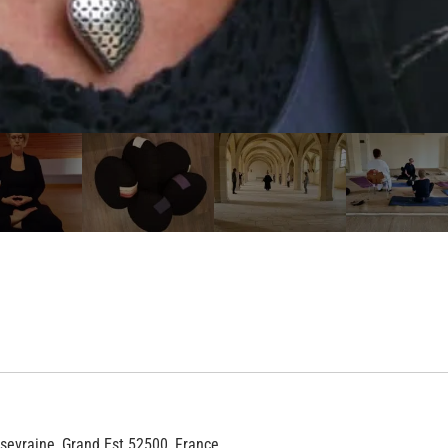
psevraine, Grand Est 52500, France