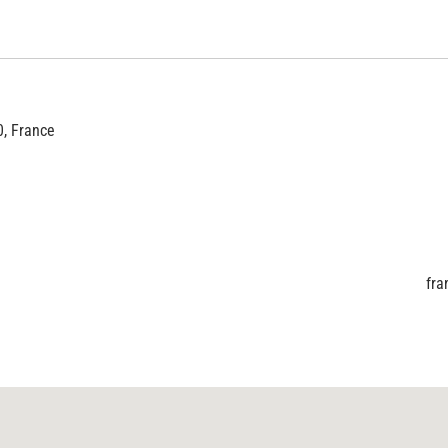
, France
fra