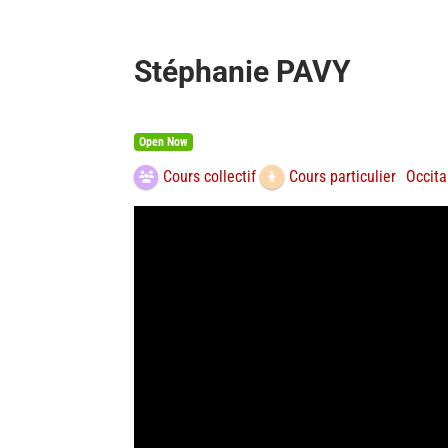
Stéphanie PAVY
Open Now
Occita
Cours collectif
Cours particulier