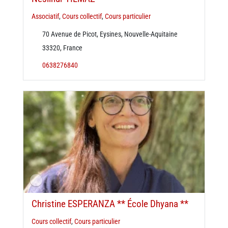
Associatif
,
Cours collectif
,
Cours particulier
70 Avenue de Picot, Eysines, Nouvelle-Aquitaine
33320, France
0638276840
Christine ESPERANZA ** École Dhyana **
Cours collectif
,
Cours particulier