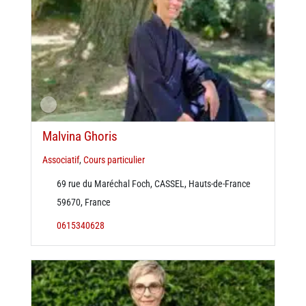
Malvina Ghoris
Associatif
,
Cours particulier
69 rue du Maréchal Foch, CASSEL, Hauts-de-France
59670, France
0615340628