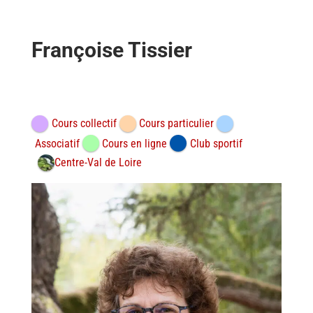
Françoise Tissier
Open Now
Cours collectif
Cours particulier
Associatif
Cours en ligne
Club sportif
Centre-Val de Loire