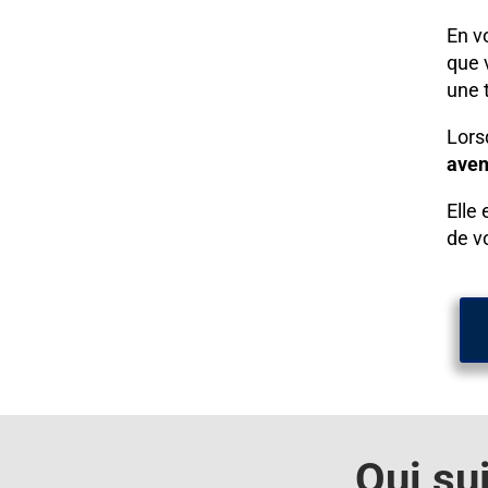
En v
que 
une 
Lors
aven
Elle 
de 
Qui su