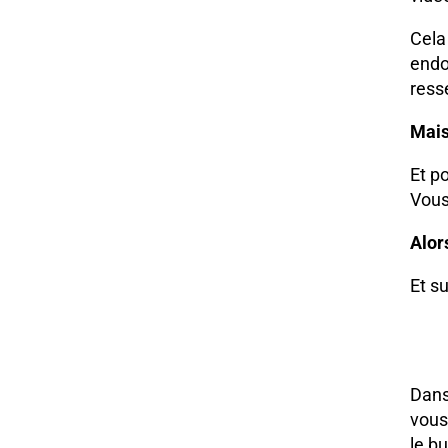
Cela
endo
ress
Mais
Et p
Vous
Alor
Et s
Dans
vous
le b