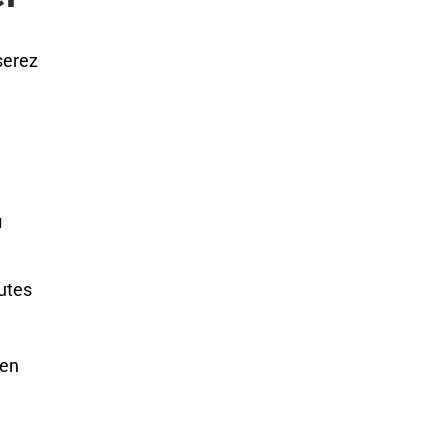
serez
u
utes
en