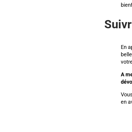
bien
Suiv
En a
bell
votr
A me
dévo
Vous
en a