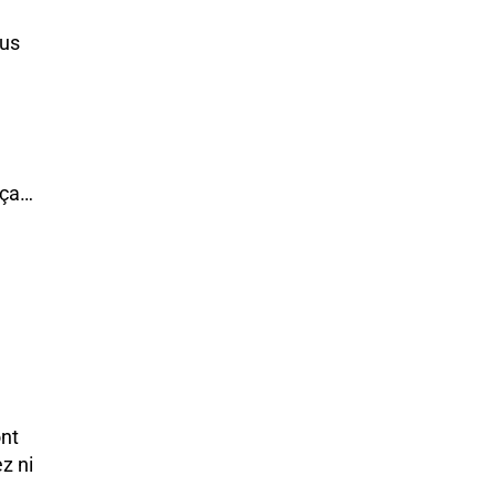
ous
 ça…
ont
z ni