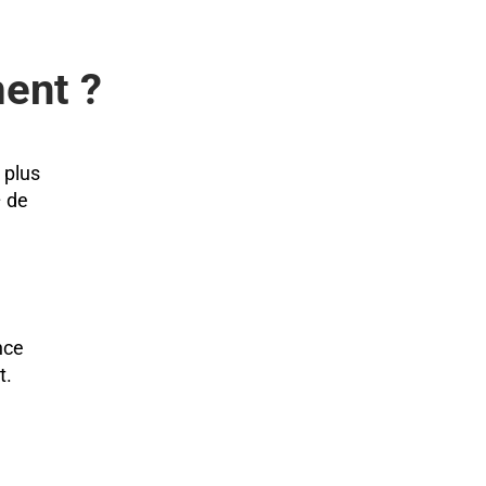
ent ?
 plus
– de
nce
t.