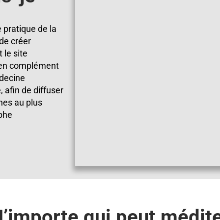
 pratique de la
 de créer
le site
, en complément
decine
, afin de diffuser
ines au plus
phe
’importe qui peut médit