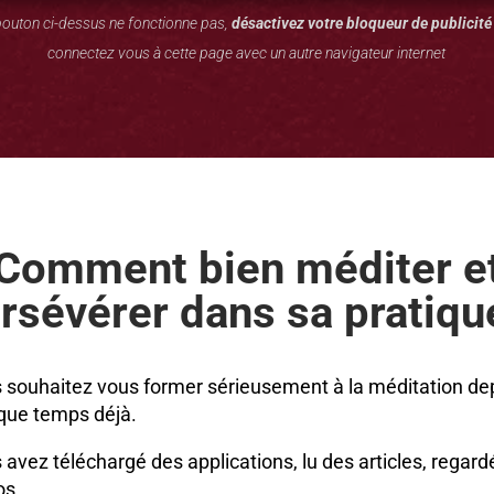
 bouton ci-dessus ne fonctionne pas,
désactivez votre bloqueur de publicité
connectez vous à cette page avec un autre navigateur internet
Comment bien méditer e
rsévérer dans sa pratiqu
 souhaitez vous former sérieusement à la méditation de
que temps déjà.
 avez téléchargé des applications, lu des articles, regard
os…