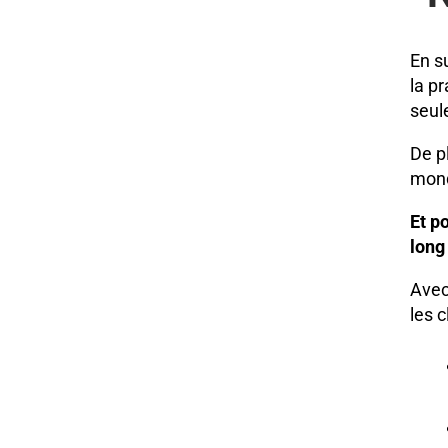
En s
la p
seul
De p
mond
Et p
long
Avec
les c